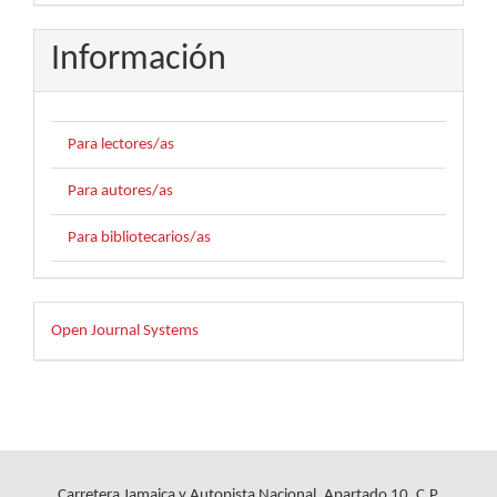
Información
Para lectores/as
Para autores/as
Para bibliotecarios/as
Desarrollado
Open Journal Systems
por
Carretera Jamaica y Autopista Nacional, Apartado 10, C.P.